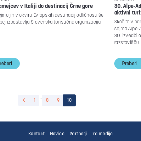
amejcev v Italiji do destinacij Črne gore
30. Alpe-Ad
aktivni tur
jmu jih v okviru Evropskih destinacij odličnosti še
Skočite v na
ej izpostavlja Slovenska turistična organizacija.
sejma Alpe-Ad
30. izvedbi 
razstavišču.
reberi
Preberi
…
Previous
1
8
9
10
Kontakt
Novice
Partnerji
Za medije