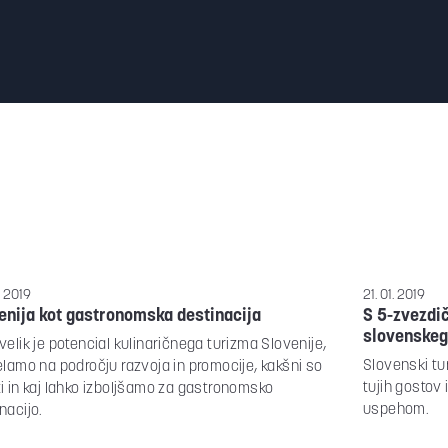
. 2019
21. 01. 2019
enija kot gastronomska destinacija
S 5-zvezdič
slovenskeg
velik je potencial kulinaričnega turizma Slovenije,
Slovenski tu
elamo na področju razvoja in promocije, kakšni so
tujih gostov 
i in kaj lahko izboljšamo za gastronomsko
uspehom.
nacijo.