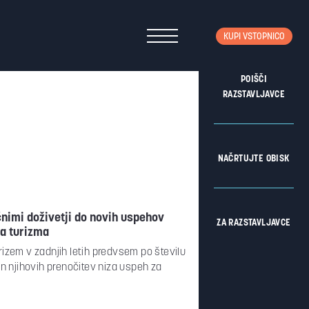
KUPI VSTOPNICO
POIŠČI
RAZSTAVLJAVCE
NAČRTUJTE OBISK
nimi doživetji do novih uspehov
ZA RAZSTAVLJAVCE
a turizma
rizem v zadnjih letih predvsem po številu
in njihovih prenočitev niza uspeh za