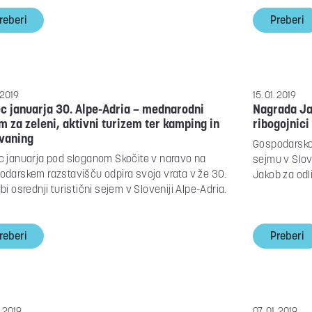
reberi
Preberi
. 2019
15. 01. 2019
c januarja 30. Alpe-Adria – mednarodni
Nagrada Ja
m za zeleni, aktivni turizem ter kamping in
ribogojnici
vaning
Gospodarsko
c januarja pod sloganom Skočite v naravo na
sejmu v Slov
darskem razstavišču odpira svoja vrata v že 30.
Jakob za odl
bi osrednji turistični sejem v Sloveniji Alpe-Adria.
reberi
Preberi
. 2019
07. 01. 2019