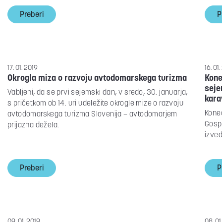
Preberi
P
17. 01. 2019
16. 01
Okrogla miza o razvoju avtodomarskega turizma
Kone
seje
Vabljeni, da se prvi sejemski dan, v sredo, 30. januarja,
kara
s pričetkom ob 14. uri udeležite okrogle mize o razvoju
Kone
avtodomarskega turizma Slovenija – avtodomarjem
Gospo
prijazna dežela.
izved
Preberi
P
09. 01. 2019
08. 01