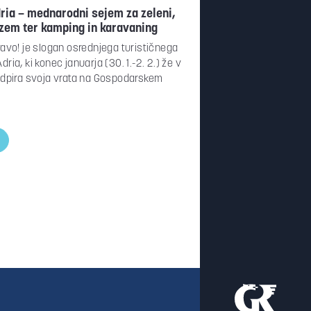
ria – mednarodni sejem za zeleni,
izem ter kamping in karavaning
ravo! je slogan osrednjega turističnega
ria, ki konec januarja (30. 1.-2. 2.) že v
odpira svoja vrata na Gospodarskem