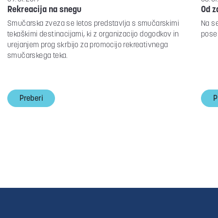
Rekreacija na snegu
Od z
Smučarska zveza se letos predstavlja s smučarskimi
Na se
tekaškimi destinacijami, ki z organizacijo dogodkov in
poseb
urejanjem prog skrbijo za promocijo rekreativnega
smučarskega teka.
Preberi
P