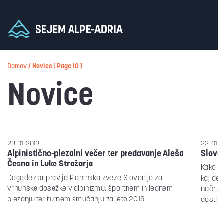
Domov
/
Novice
( Page 10 )
Novice
23. 01. 2019
22. 01
Alpinistično-plezalni večer ter predavanje Aleša
Slov
Česna in Luke Stražarja
Kako 
Dogodek pripravlja Planinska zveze Slovenije za
kaj d
vrhunske dosežke v alpinizmu, športnem in lednem
načrt
plezanju ter turnem smučanju za leto 2018.
desti