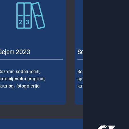
Sejem 2023
Sejem 2022
Seznam sodelujočih,
Seznam sodelujočih,
spremljevalni program,
spremljevalni program,
katalog, fotogalerija
katalog, fotogalerija