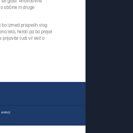
 se glasi: »Inovativne
mo občine in druge
 bo izmed prispelih vlog
no leto, hkrati pa bo prejel
rijavite tudi vi! Več o
Avtorji