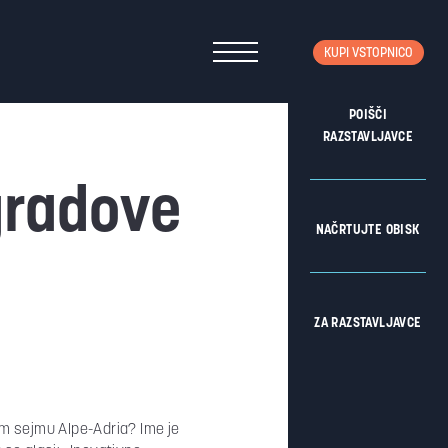
KUPI VSTOPNICO
POIŠČI
RAZSTAVLJAVCE
gradove
NAČRTUJTE OBISK
ZA RAZSTAVLJAVCE
em sejmu Alpe-Adria? Ime je