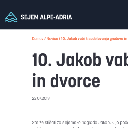
Domov
/
Novice
/
10. Jakob vabi k sodelovanju gradove in
10. Jakob va
in dvorce
22.07.2019
Ste že slišali za sejemsko nagrado Jakob, ki jo po