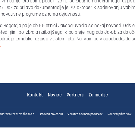
 Prihodnje leto bomo podelili že 10. Jakoba! Tema tokratnega razpisa
ih«. Rok za prijavo dokumentacije je 29. oktober. K sodelovanju vabi
o inovativne programe oziroma dejavnosti.
Bogataja pa je ob 10-letnici Jakoba uvedla še nekaj novosti. Odslej
 Med njimi bo izbrala najboljšega, ki bo prejel nagrado Jakob za določe
ročje tematike razpisa v tistem letu. Naj vam bo v spodbudo, da se p
.
Kontakt
Novice
Partnerji
Za medije
darsko razstavišče d.o.o.
Pravna obvestila
Varstvo osebnih podatkov
Politika piškotkov