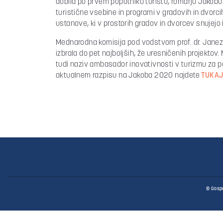
dobila po prvem popotniku turistu, romarju Jakobu.
turistične vsebine in programi v gradovih in dvorc
ustanove, ki v prostorih gradov in dvorcev snujej
Mednarodna komisija pod vodstvom prof. dr. Janeza 
izbrala do pet najboljših, že uresničenih projektov.
tudi naziv ambasador inovativnosti v turizmu za pod
aktualnem razpisu na Jakoba 2020 najdete
TUKAJ
© Gospo