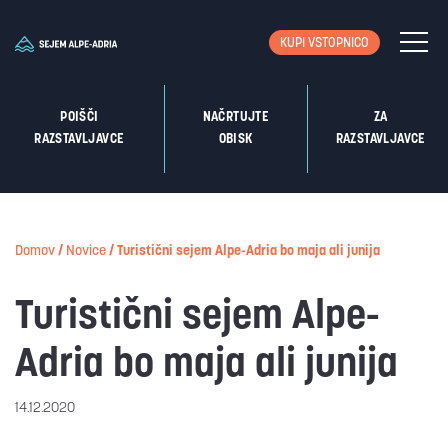
KUPI VSTOPNICO
POIŠČI
NAČRTUJTE
ZA
RAZSTAVLJAVCE
OBISK
RAZSTAVLJAVCE
Domov
/
Novice
/
Turistični sejem Alpe-Adria bo maja ali junija
Turistični sejem Alpe-
Adria bo maja ali junija
14.12.2020