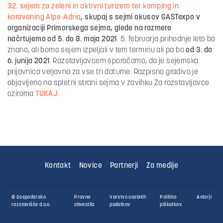
32. sejem za zeleni in aktivni turizem ter kamping in
karavaning Alpe-Adria
, skupaj s sejmi okusov GASTexpo v
organizaciji Primorskega sejma, glede na razmere
načrtujemo
od 5. do 8. maja 2021
. 5. februarja prihodnje leto bo
znano, ali bomo sejem izpeljali v tem terminu ali pa bo
od 3. do
6. junija 2021
. Razstavljavcem sporočamo, da je sejemska
prijavnica veljavna za vse tri datume. Razpisno gradivo je
objavljeno na spletni strani sejma v zavihku Za razstavljavce
oziroma
TUKAJ.
Kontakt
Novice
Partnerji
Za medije
© Gospodarsko
Pravna
Varstvo osebnih
Politika
Avtorji
razstavišče d.o.o.
obvestila
podatkov
piškotkov