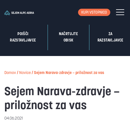
KUPI VSTOPNICO
POIŠČI
NAČRTUJTE
ZA
RAZSTAVLJAVCE
OBISK
RAZSTAVLJAVCE
Domov
/
Novice
/
Sejem Narava-zdravje – priložnost za vas
Sejem Narava-zdravje –
priložnost za vas
04.06.2021