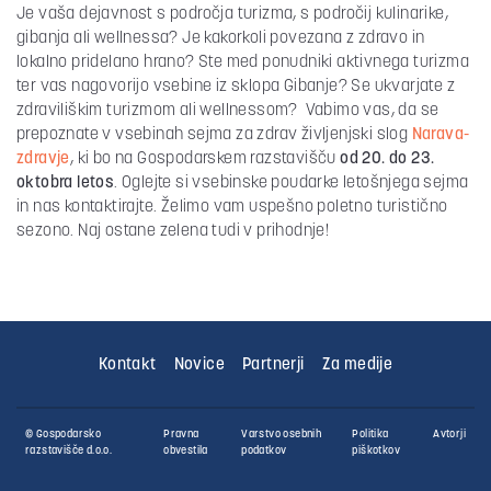
Je vaša dejavnost s področja turizma, s področij kulinarike,
gibanja ali wellnessa? Je kakorkoli povezana z zdravo in
lokalno pridelano hrano? Ste med ponudniki aktivnega turizma
ter vas nagovorijo vsebine iz sklopa Gibanje? Se ukvarjate z
zdraviliškim turizmom ali wellnessom? Vabimo vas, da se
prepoznate v vsebinah sejma za zdrav življenjski slog
Narava-
zdravje
, ki bo na Gospodarskem razstavišču
od 20. do 23.
oktobra letos
. Oglejte si vsebinske poudarke letošnjega sejma
in nas kontaktirajte. Želimo vam uspešno poletno turistično
sezono. Naj ostane zelena tudi v prihodnje!
Kontakt
Novice
Partnerji
Za medije
© Gospodarsko
Pravna
Varstvo osebnih
Politika
Avtorji
razstavišče d.o.o.
obvestila
podatkov
piškotkov