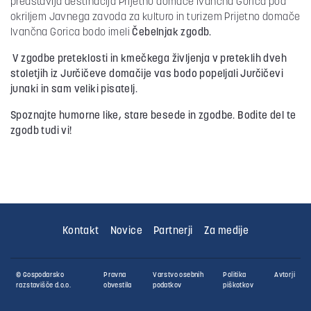
predstavlja destinacija Prijetno domače Ivančna Gorica pod
okriljem Javnega zavoda za kulturo in turizem Prijetno domače
Ivančna Gorica bodo imeli
Čebelnjak zgodb.
V zgodbe preteklosti in kmečkega življenja v preteklih dveh
stoletjih iz Jurčičeve domačije vas bodo popeljali Jurčičevi
junaki in sam veliki pisatelj.
Spoznajte humorne like, stare besede in zgodbe. Bodite del te
zgodb tudi vi!
Kontakt
Novice
Partnerji
Za medije
© Gospodarsko
Pravna
Varstvo osebnih
Politika
Avtorji
razstavišče d.o.o.
obvestila
podatkov
piškotkov