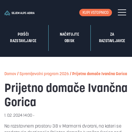
KUPI VSTOPNICO
POIŠČI
NAČRTUJTE
ZA
RAZSTAVLJAVCE
OBISK
RAZSTAVLJAVCE
Domov
/
Spremljevalni program 2026
/
Prijetno domače Ivančna Gorica
Prijetno domače Ivančna
Gorica
1. 02. 2024 14:00 -
Na razstavnem prostoru 38 v Marmorni dvorani, na kateri se