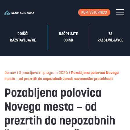
KUPI VSTOPNICO
POIŠČI
NAČRTUJTE
ZA
RAZSTAVLJAVCE
OBISK
RAZSTAVLJAVCE
Domov
/
Spremljevalni program 2026
/
Pozabljena polovica Novega
mesta – od prezrtih do nepozabnih žensk novomeške preteklosti
Pozabljena polovica
Novega mesta – od
prezrtih do nepozabnih