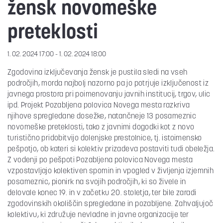
žensk novomeške
preteklosti
1. 02. 2024 17:00 - 1. 02. 2024 18:00
Zgodovina izključevanja žensk je pustila sledi na vseh
področjih, morda najbolj nazorno pa jo potrjuje izključenost iz
javnega prostora pri poimenovanju javnih institucij, trgov, ulic
ipd. Projekt Pozabljena polovica Novega mesta razkriva
njihove spregledane dosežke, natančneje 13 posameznic
novomeške preteklosti, tako z javnimi dogodki kot z novo
turistično pridobitvijo dolenjske prestolnice, tj. istoimensko
pešpotjo, ob kateri si kolektiv prizadeva postaviti tudi obeležja.
Z vodenji po pešpoti Pozabljena polovica Novega mesta
vzpostavljajo kolektiven spomin in vpogled v življenja izjemnih
posameznic, pionirk na svojih področjih, ki so živele in
delovale konec 19. in v začetku 20. stoletja, ter bile zaradi
zgodovinskih okoliščin spregledane in pozabljene. Zahvaljujoč
kolektivu, ki združuje nevladne in javne organizacije ter