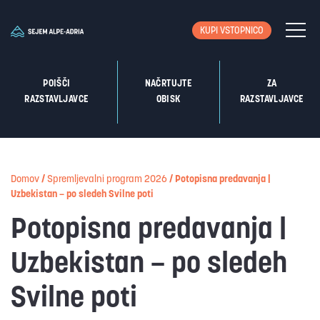
KUPI VSTOPNICO
POIŠČI
NAČRTUJTE
ZA
RAZSTAVLJAVCE
OBISK
RAZSTAVLJAVCE
Domov
/
Spremljevalni program 2026
/
Potopisna predavanja |
Uzbekistan – po sledeh Svilne poti
Potopisna predavanja |
Uzbekistan – po sledeh
Svilne poti