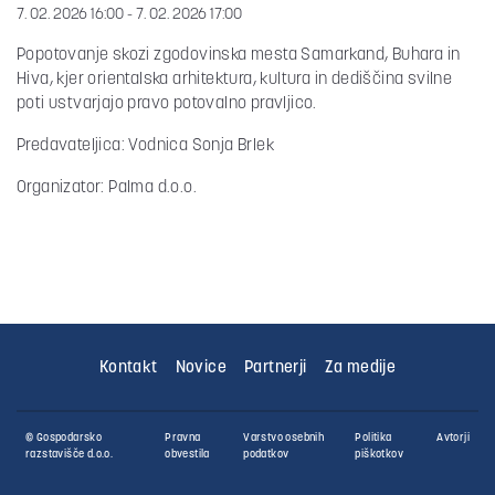
7. 02. 2026 16:00 - 7. 02. 2026 17:00
Popotovanje skozi zgodovinska mesta Samarkand, Buhara in
Hiva, kjer orientalska arhitektura, kultura in dediščina svilne
poti ustvarjajo pravo potovalno pravljico.
Predavateljica: Vodnica Sonja Brlek
Organizator: Palma d.o.o.
Kontakt
Novice
Partnerji
Za medije
© Gospodarsko
Pravna
Varstvo osebnih
Politika
Avtorji
razstavišče d.o.o.
obvestila
podatkov
piškotkov