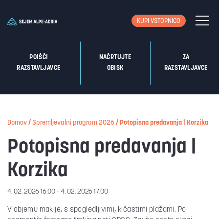
KUPI VSTOPNICO
POIŠČI
NAČRTUJTE
ZA
RAZSTAVLJAVCE
OBISK
RAZSTAVLJAVCE
Domov
/
Spremljevalni program 2026
/
Potopisna predavanja | Korzika
Potopisna predavanja |
Korzika
4. 02. 2026 16:00 - 4. 02. 2026 17:00
V objemu makije, s spogledljivimi, kičastimi plažami. Po