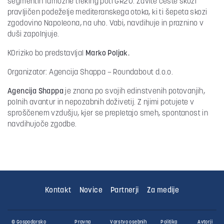
segmentih famozne treking poti GR20. Zavite ceste skozi
pravljičen podeželje mediteranskega otoka, ki ti šepeta skozi
zgodovino Napoleona, na uho. Vabi, navdihuje in praznino v
duši zapolnjuje.
KOriziko bo predstavljal
Marko Poljak.
Organizator: Agencija Shappa – Roundabout d.o.o.
Agencija Shappa
je znana po svojih edinstvenih potovanjih,
polnih avantur in nepozabnih doživetij. Z njimi potujete v
sproščenem vzdušju, kjer se prepletajo smeh, spontanost in
navdihujoče zgodbe.
Kontakt
Novice
Partnerji
Za medije
© Gospodarsko
Pravna
Varstvo osebnih
Politika
Avtorji