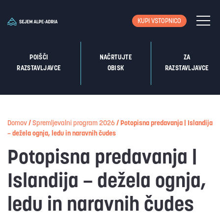
KUPI VSTOPNICO
POIŠČI
NAČRTUJTE
ZA
RAZSTAVLJAVCE
OBISK
RAZSTAVLJAVCE
Domov
/
Spremljevalni program 2026
/
Potopisna predavanja | Islandija
– dežela ognja, ledu in naravnih čudes
Potopisna predavanja |
Islandija – dežela ognja,
ledu in naravnih čudes