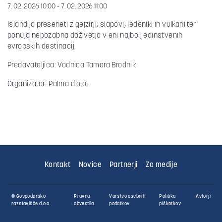
7. 02. 2026 10:00 - 7. 02. 2026 11:00
Islandija preseneti z gejzirji, slapovi, ledeniki in vulkani ter
ponuja nepozabna doživetja v eni najbolj edinstvenih
evropskih destinacij.
Predavateljica: Vodnica Tamara Brodnik
Organizator: Palma d.o.o.
Kontakt
Novice
Partnerji
Za medije
© Gospodarsko
Pravna
Varstvo osebnih
Politika
Avtorji
razstavišče d.o.o.
obvestila
podatkov
piškotkov