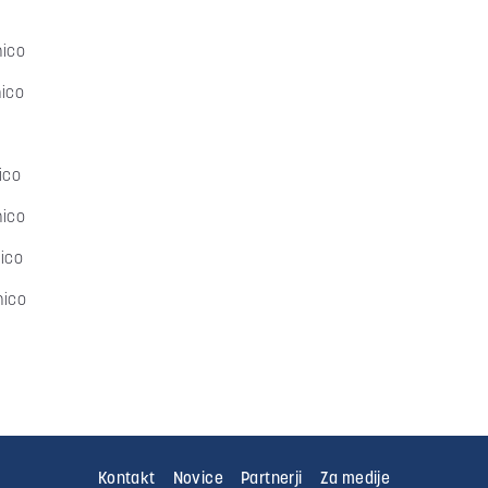
nico
ico
ico
nico
ico
nico
Kontakt
Novice
Partnerji
Za medije