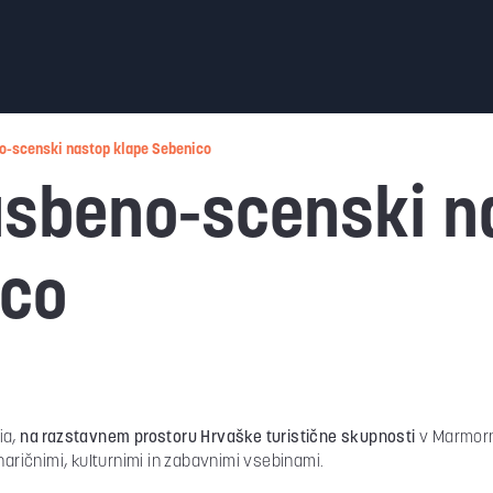
o-scenski nastop klape Sebenico
asbeno-scenski n
ico
ia,
na razstavnem prostoru Hrvaške turistične skupnosti
v Marmorn
naričnimi, kulturnimi in zabavnimi vsebinami.