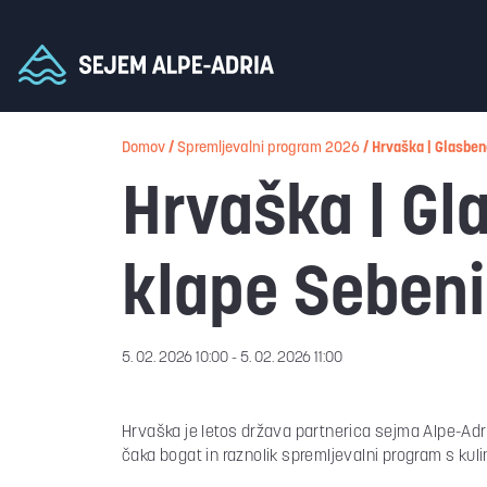
Domov
/
Spremljevalni program 2026
/
Hrvaška | Glasben
Hrvaška | Gl
klape Seben
5. 02. 2026 10:00 - 5. 02. 2026 11:00
Hrvaška je letos država partnerica sejma Alpe-Adr
čaka bogat in raznolik spremljevalni program s kuli