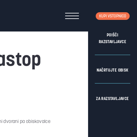
KUPI VSTOPNICO
POIŠČI
RAZSTAVLJAVCE
astop
NAČRTUJTE OBISK
ZA RAZSTAVLJAVCE
i dvorani pa obiskovalce