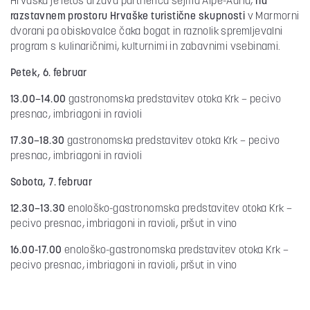
Hrvaška je letos država partnerica sejma Alpe-Adria,
na
razstavnem prostoru Hrvaške turistične skupnosti
v Marmorni
dvorani pa obiskovalce čaka bogat in raznolik spremljevalni
program s kulinaričnimi, kulturnimi in zabavnimi vsebinami.
Petek, 6. februar
13.00–14.00
gastronomska predstavitev otoka Krk – pecivo
presnac, imbriagoni in ravioli
17.30–18.30
gastronomska predstavitev otoka Krk – pecivo
presnac, imbriagoni in ravioli
Sobota, 7. februar
12.30–13.30
enološko-gastronomska predstavitev otoka Krk –
pecivo presnac, imbriagoni in ravioli, pršut in vino
16.00-17.00
enološko-gastronomska predstavitev otoka Krk –
pecivo presnac, imbriagoni in ravioli, pršut in vino