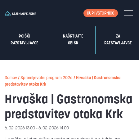
KUPI VSTOPNICO
POIŠČI
NAČRTUJTE
ZA
RAZSTAVLJAVCE
OBISK
RAZSTAVLJAVCE
Domov
/
Spremljevalni program 2026
/
Hrvaška | Gastronomska
predstavitev otoka Krk
Hrvaška | Gastronomska
predstavitev otoka Krk
6. 02. 2026 13:00 - 6. 02. 2026 14:00