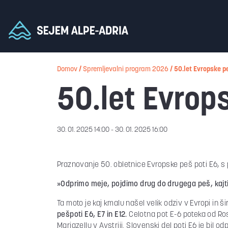
Domov
/
Spremljevalni program 2026
/
50.let Evropske p
50.let Evrop
30. 01. 2025 14:00 - 30. 01. 2025 16:00
Praznovanje 50. obletnice Evropske peš poti E6, 
»Odprimo meje, pojdimo drug do drugega peš, kajti 
Ta moto je kaj kmalu našel velik odziv v Evropi in ši
pešpoti E6, E7 in E12.
Celotna pot E-6 poteka od Ros
Mariazellu v Avstriji. Slovenski del poti E6 je bil