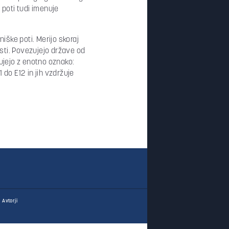
 poti tudi imenuje
iške poti. Merijo skoraj
sti. Povezujejo države od
ujejo z enotno oznako:
 do E12 in jih vzdržuje
Avtorji