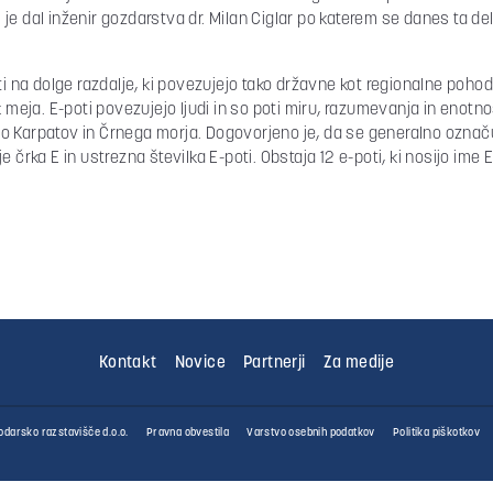
e dal inženir gozdarstva dr. Milan Ciglar po katerem se danes ta del
i na dolge razdalje, ki povezujejo tako državne kot regionalne pohodn
eja. E-poti povezujejo ljudi in so poti miru, razumevanja in enotno
o Karpatov in Črnega morja. Dogovorjeno je, da se generalno označ
črka E in ustrezna številka E-poti. Obstaja 12 e-poti, ki nosijo ime E1
Kontakt
Novice
Partnerji
Za medije
darsko razstavišče d.o.o.
Pravna obvestila
Varstvo osebnih podatkov
Politika piškotkov