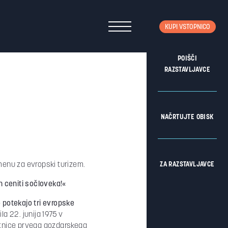
KUPI VSTOPNICO
POIŠČI
RAZSTAVLJAVCE
NAČRTUJTE OBISK
enu za evropski turizem.
ZA RAZSTAVLJAVCE
n ceniti sočloveka!«
o potekajo tri evropske
a 22. junija 1975 v
letnice prvega gozdarskega