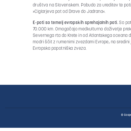
društva na Slovenskem. Pobudo za ureditev te poti j
»Ciglarjeva pot od Drave do Jadrana«.
E-poti so temelj evropskih sprehajalnih poti.
So pot
70.000 km. Omogočajo medkulturno doživetje prek m
Severnega rta do Krete in od Atlantskega oceana d
modri ščit z rumenimi zvezdami Evrope, na sredini je 
Evropska popotniška zveza.
© Gospo