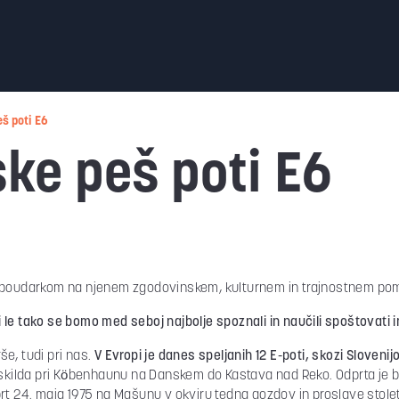
eš poti E6
ske peš poti E6
s poudarkom na njenem zgodovinskem, kulturnem in trajnostnem pom
le tako se bomo med seboj najbolje spoznali in naučili spoštovati i
rše, tudi pri nas.
V Evropi je danes speljanih 12 E-poti, skozi Slovenij
kilda pri Köbenhaunu na Danskem do Kastava nad Reko. Odprta je bil
 odprt 24. maja 1975 na Mašunu v okviru tedna gozdov in proslave sto