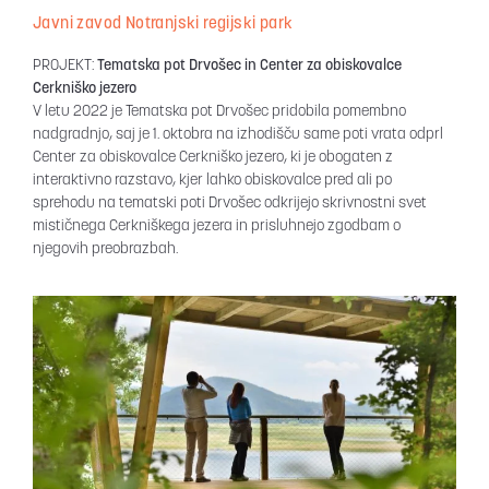
Javni zavod Notranjski regijski park
PROJEKT:
Tematska pot Drvošec in Center za obiskovalce
Cerkniško jezero
V letu 2022 je Tematska pot Drvošec pridobila pomembno
nadgradnjo, saj je 1. oktobra na izhodišču same poti vrata odprl
Center za obiskovalce Cerkniško jezero, ki je obogaten z
interaktivno razstavo, kjer lahko obiskovalce pred ali po
sprehodu na tematski poti Drvošec odkrijejo skrivnostni svet
mističnega Cerkniškega jezera in prisluhnejo zgodbam o
njegovih preobrazbah.