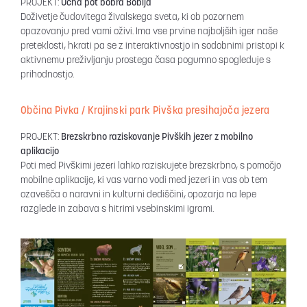
PROJEKT:
Učna pot bobra Bobija
Doživetje čudovitega živalskega sveta, ki ob pozornem
opazovanju pred vami oživi. Ima vse prvine najboljših iger naše
preteklosti, hkrati pa se z interaktivnostjo in sodobnimi pristopi k
aktivnemu preživljanju prostega časa pogumno spogleduje s
prihodnostjo.
Občina Pivka / Krajinski park Pivška presihajoča jezera
PROJEKT:
Brezskrbno raziskovanje Pivških jezer z mobilno
aplikacijo
Poti med Pivškimi jezeri lahko raziskujete brezskrbno, s pomočjo
mobilne aplikacije, ki vas varno vodi med jezeri in vas ob tem
ozavešča o naravni in kulturni dediščini, opozarja na lepe
razglede in zabava s hitrimi vsebinskimi igrami.