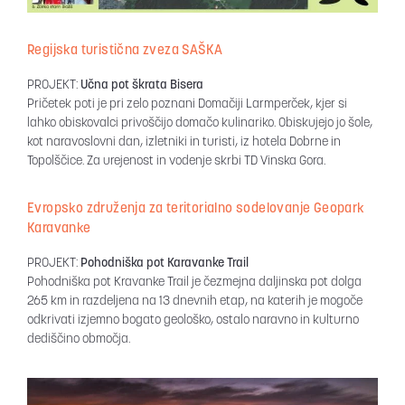
Regijska turistična zveza SAŠKA
PROJEKT:
Učna pot škrata Bisera
Pričetek poti je pri zelo poznani Domačiji Larmperček, kjer si
lahko obiskovalci privoščijo domačo kulinariko. Obiskujejo jo šole,
kot naravoslovni dan, izletniki in turisti, iz hotela Dobrne in
Topolščice. Za urejenost in vodenje skrbi TD Vinska Gora.
Evropsko združenja za teritorialno sodelovanje Geopark
Karavanke
PROJEKT:
Pohodniška pot Karavanke Trail
Pohodniška pot Kravanke Trail je čezmejna daljinska pot dolga
265 km in razdeljena na 13 dnevnih etap, na katerih je mogoče
odkrivati izjemno bogato geološko, ostalo naravno in kulturno
dediščino območja.