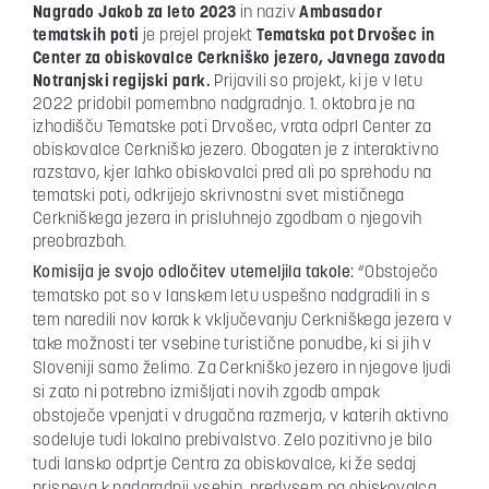
Nagrado Jakob za leto 2023
in naziv
Ambasador
tematskih poti
je prejel projekt
Tematska pot Drvošec in
Center za obiskovalce Cerkniško jezero,
Javnega zavoda
Notranjski regijski park.
Prijavili so projekt, ki je v letu
2022 pridobil pomembno nadgradnjo. 1. oktobra je na
izhodišču Tematske poti Drvošec, vrata odprl Center za
obiskovalce Cerkniško jezero. Obogaten je z interaktivno
razstavo, kjer lahko obiskovalci pred ali po sprehodu na
tematski poti, odkrijejo skrivnostni svet mističnega
Cerkniškega jezera in prisluhnejo zgodbam o njegovih
preobrazbah.
Komisija je svojo odločitev utemeljila takole:
“Obstoječo
tematsko pot so v lanskem letu uspešno nadgradili in s
tem naredili nov korak k vključevanju Cerkniškega jezera v
take možnosti ter vsebine turistične ponudbe, ki si jih v
Sloveniji samo želimo. Za Cerkniško jezero in njegove ljudi
si zato ni potrebno izmišljati novih zgodb ampak
obstoječe vpenjati v drugačna razmerja, v katerih aktivno
sodeluje tudi lokalno prebivalstvo. Zelo pozitivno je bilo
tudi lansko odprtje Centra za obiskovalce, ki že sedaj