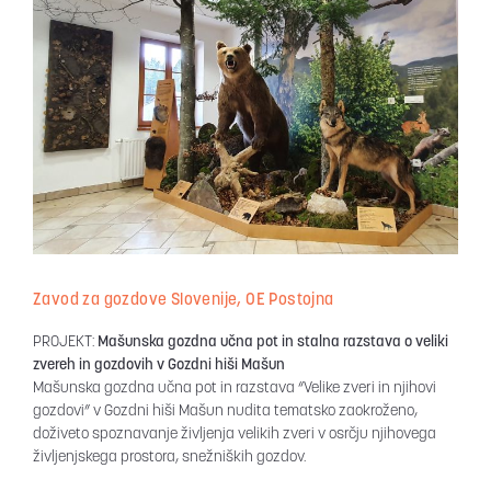
Zavod za gozdove Slovenije, OE Postojna
PROJEKT:
Mašunska gozdna učna pot in stalna razstava o veliki
zvereh in gozdovih v Gozdni hiši Mašun
Mašunska gozdna učna pot in razstava “Velike zveri in njihovi
gozdovi” v Gozdni hiši Mašun nudita tematsko zaokroženo,
doživeto spoznavanje življenja velikih zveri v osrčju njihovega
življenjskega prostora, snežniških gozdov.