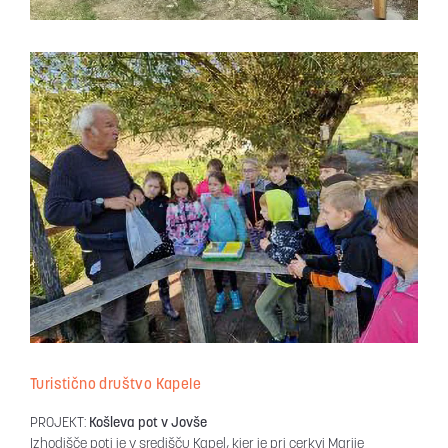
Turistično društvo Kapele
PROJEKT:
Košleva pot v Jovše
Izhodišče poti je v središču Kapel, kjer je pri cerkvi Marije