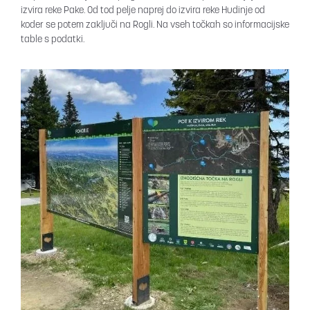
izvira reke Pake. Od tod pelje naprej do izvira reke Hudinje od
koder se potem zaključi na Rogli. Na vseh točkah so informacijske
table s podatki.