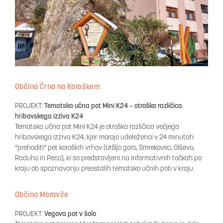
Občina Črna na Koroškem
PROJEKT:
Tematska učna pot Mini K24 – otroška različica
hribovskega izziva K24
Tematska učna pot Mini K24 je otroška različica večjega
hribovskega izziva K24, kjer morajo udeleženci v 24 minutah
“prehoditi” pet koroških vrhov (Uršljo goro, Smrekovec, Olševo,
Raduho in Peco), ki so predstavljeni na informativnih točkah po
kraju ob spoznavanju preostalih tematsko učnih poti v kraju.
Občina Moravče
PROJEKT:
Vegova pot v šolo