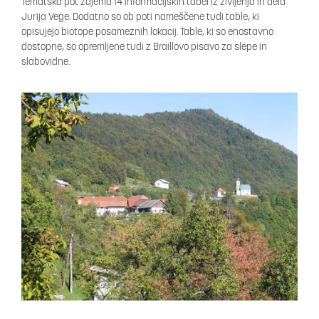
Tematska pot zajema 14 informacijskih tabel iz življenja in dela
Jurija Vege. Dodatno so ob poti nameščene tudi table, ki
opisujejo biotope posameznih lokacij. Table, ki so enostavno
dostopne, so opremljene tudi z Braillovo pisavo za slepe in
slabovidne.