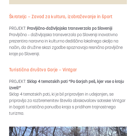
Škrateljc – Zavod za kulturo, izobraževanje in šport
PROJEKT:
Pravljično-doživljajska transverzala po Sloveniji
Pravljično – doživljajska transverzala po Sloveniji inovativno
prezentira naravno in kulturno dediščino lokalnega okolja na
način, da družine skozi zgodbe spoznavajo resnično pravljične
kraje po Sloveniji.
Turistično društvo Gorje – Vintgar
PROJEKT:
Sklop 4 tematskih poti “Po Gorjah peš, kjer vse o kraju
izveš!”
Sklop 4 tematskih poti, ki je bil pripravljen in udejanjen, se
pripravlja za razbremenitev števila obiskovalcev soteske Vintgar
in bogati turistično ponudbo kraja s pridihom trajnostnega
turizma.