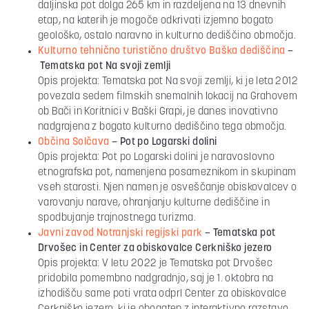
daljinska pot dolga 265 km in razdeljena na 13 dnevnih
etap, na katerih je mogoče odkrivati izjemno bogato
geološko, ostalo naravno in kulturno dediščino območja.
Kulturno tehnično turistično društvo Baška dediščina
–
Tematska pot Na svoji zemlji
Opis projekta: Tematska pot Na svoji zemlji, ki je leta 2012
povezala sedem filmskih snemalnih lokacij na Grahovem
ob Bači in Koritnici v Baški Grapi, je danes inovativno
nadgrajena z bogato kulturno dediščino tega območja.
Občina Solčava
–
Pot po Logarski dolini
Opis projekta: Pot po Logarski dolini je naravoslovno
etnografska pot, namenjena posameznikom in skupinam
vseh starosti. Njen namen je osveščanje obiskovalcev o
varovanju narave, ohranjanju kulturne dediščine in
spodbujanje trajnostnega turizma.
Javni zavod Notranjski regijski park
–
Tematska pot
Drvošec in Center za obiskovalce Cerkniško jezero
Opis projekta: V letu 2022 je Tematska pot Drvošec
pridobila pomembno nadgradnjo, saj je 1. oktobra na
izhodišču same poti vrata odprl Center za obiskovalce