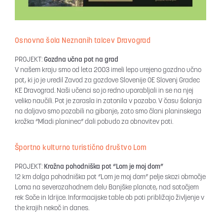
Osnovna šola Neznanih talcev Dravograd
PROJEKT:
Gozdna učna pot na grad
V našem kraju smo od leta 2003 imeli lepo urejeno gozdno učno
pot, ki jo je uredil Zavod za gozdove Slovenije OE Slovenj Gradec
KE Dravograd. Naši učenci so jo redno uporabljali in se na njej
veliko naučili. Pot je zarasla in zatonila v pozabo. V času šolanja
na daljavo smo pozabili na gibanje, zato smo člani planinskega
krožka “Mladi planinec” dali pobudo za obnovitev poti.
Športno kulturno turistično društvo Lom
PROJEKT:
Krožna pohodniška pot “Lom je moj dom”
12 km dolga pohodniška pot “Lom je moj dom” pelje skozi območje
Loma na severozahodnem delu Banjške planote, nad sotočjem
rek Soče in Idrijce. Informacijske table ob poti približajo življenje v
the krajih nekoč in danes.