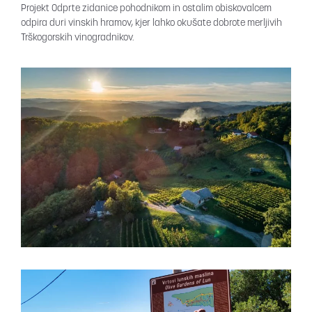
Projekt Odprte zidanice pohodnikom in ostalim obiskovalcem
odpira duri vinskih hramov, kjer lahko okušate dobrote merljivih
Trškogorskih vinogradnikov.