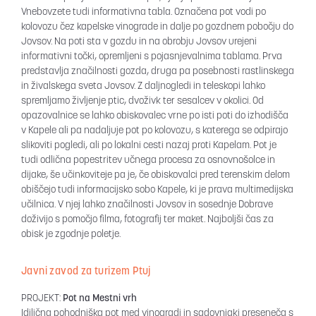
Vnebovzete tudi informativna tabla. Označena pot vodi po
kolovozu čez kapelske vinograde in dalje po gozdnem pobočju do
Jovsov. Na poti sta v gozdu in na obrobju Jovsov urejeni
informativni točki, opremljeni s pojasnjevalnima tablama. Prva
predstavlja značilnosti gozda, druga pa posebnosti rastlinskega
in živalskega sveta Jovsov. Z daljnogledi in teleskopi lahko
spremljamo življenje ptic, dvoživk ter sesalcev v okolici. Od
opazovalnice se lahko obiskovalec vrne po isti poti do izhodišča
v Kapele ali pa nadaljuje pot po kolovozu, s katerega se odpirajo
slikoviti pogledi, ali po lokalni cesti nazaj proti Kapelam. Pot je
tudi odlična popestritev učnega procesa za osnovnošolce in
dijake, še učinkoviteje pa je, če obiskovalci pred terenskim delom
obiščejo tudi informacijsko sobo Kapele, ki je prava multimedijska
učilnica. V njej lahko značilnosti Jovsov in sosednje Dobrave
doživijo s pomočjo filma, fotografij ter maket. Najboljši čas za
obisk je zgodnje poletje.
Javni zavod za turizem Ptuj
PROJEKT:
Pot na Mestni vrh
Idilična pohodniška pot med vinogradi in sadovnjaki preseneča s