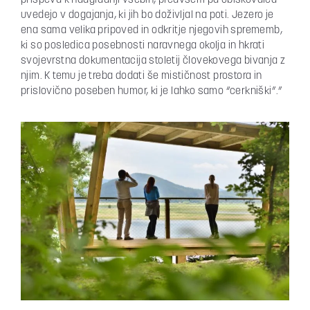
prispeva k nadgradnji vsebin, predvsem pa obiskovalca
uvedejo v dogajanja, ki jih bo doživljal na poti. Jezero je
ena sama velika pripoved in odkritje njegovih sprememb,
ki so posledica posebnosti naravnega okolja in hkrati
svojevrstna dokumentacija stoletij človekovega bivanja z
njim. K temu je treba dodati še mističnost prostora in
prislovično poseben humor, ki je lahko samo “cerkniški”.”