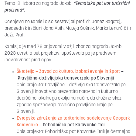
Tema 12. izbora za nagrado Jakob:
“Tematska pot kot turistični
proizvod”.
Ocenjevalno komisijo so sestavljali prof. dr. Janez Bogataj,
predsednik in člani Jana Apih, Mateja Sušnik, Marko Lenarčič in
Jože Prah.
Komisija je med 28 prijavami v ožji izbor za nagrado Jakob
2023 uvrstila pet projektov, upoštevala pa je predvsem
inovativnost predlogov:
Škrateljc – Zavod za kulturo, izobraževanje in šport
–
Pravljično-doživljajska transverzala po Sloveniji
Opis projekta: Pravljično – doživljajska transverzala po
Sloveniji inovativno prezentira naravno in kulturno
dediščino lokalnega okolja na način, da družine skozi
zgodbe spoznavajo resnično pravljične kraje po
Sloveniji.
Evropsko združenja za teritorialno sodelovanje Geopark
Karavanke
–
Pohodniška pot Karavanke Trail
Opis projekta: Pohodniška pot Kravanke Trail je čezmejna