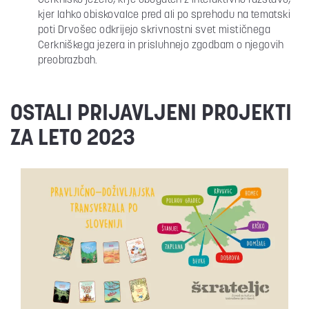
Cerkniško jezero, ki je obogaten z interaktivno razstavo,
kjer lahko obiskovalce pred ali po sprehodu na tematski
poti Drvošec odkrijejo skrivnostni svet mističnega
Cerkniškega jezera in prisluhnejo zgodbam o njegovih
preobrazbah.
OSTALI PRIJAVLJENI PROJEKTI
ZA LETO 2023