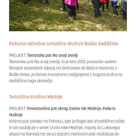
Kulturno tehnično turistično društvo Baška dediščina
PROJEKT:
Tematska pot Na svoji zemlji
Tematska pot Na svoji zemlji, ki je leta 2012 povezala sedem
filmskih snemalnih lokacij na Grahovem ob Bači in Koritnici v
Baški Grapi, je danes inovativno nadgrajena z bogato kulturno
dediščino tega območja.
Turistično društvo Mislinja
PROJEKT:
Povezovalna pot okrog izvirov rek Mislinje, Pake in
Hudinje
Krožna pot poteka na Pohorju, kjer je Rogla kot izhodiščna točka
in se nadaljuje v smeri izvira reke Mislinje, naprej do Lukovega
slapa na Komisiji ter se po gozdni markirani poti nadaljuje do