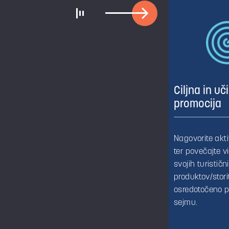
Ciljna in uč
promocija
Nagovorite akt
ter povečajte v
svojih turističn
produktov/stori
osredotočeno p
sejmu.