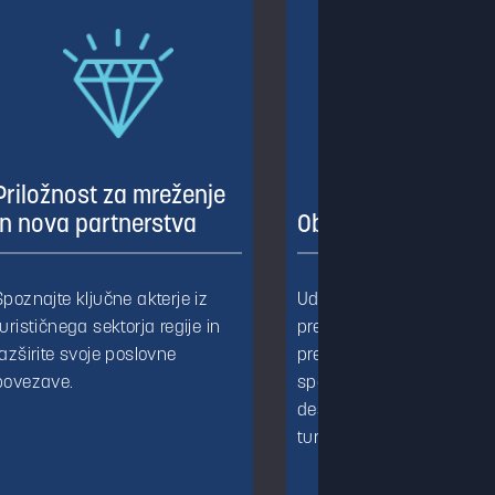
Priložnost za mreženje
in nova partnerstva
Obsejemsko dogaj
Spoznajte ključne akterje iz
Udeležite se zanimivih
turističnega sektorja regije in
predavanj, raznolikih
razširite svoje poslovne
predstavitev in demonstra
povezave.
spoznajte edinstvene
destinacije, ki obogatijo
turistične ideje.