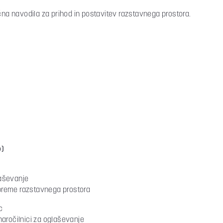
a navodila za prihod in postavitev razstavnega prostora.
o)
laševanje
 opreme razstavnega prostora
c
naročilnici za oglaševanje