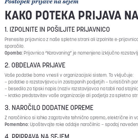
Postopek prijave na sejem
KAKO POTEKA PRIJAVA N
1. IZPOLNITE IN POŠILJITE PRIJAVNICO
Prenesite prijavnico z naše spletne strani ali izpolnite e-prijavni
sporočilo.
Opomba:
Prijavnica “Karavaning” je namenjena izključno razstavlj
2. OBDELAVA PRIJAVE
Vaše podatke bomo vnesli v organizacijski sistem. To vključuje:
– podatke o razstavljavcu in zastopanih podjetjih – turističnih po
– besedilo za tipski napis (naziv razstavljavca na tabli nad stojni
– kratko predstavitev vaše organizacije ali podjetja za spletno st
3. NAROČILO DODATNE OPREME
Z naročilnico si lahko zagotovite tehnično opremo, električne in 
Pomembno:
Upoštevajte roke oddaje naročilnic – spodaj naveden
4. PRIPRAVA NA SEJEM