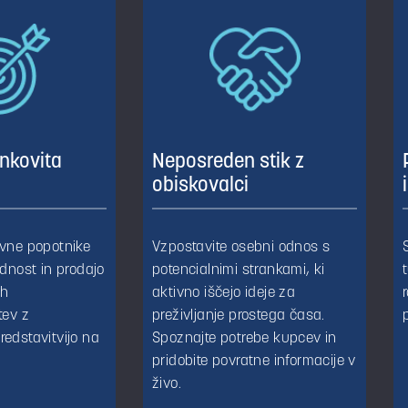
inkovita
Neposreden stik z
obiskovalci
ivne popotnike
Vzpostavite osebni odnos s
idnost in prodajo
potencialnimi strankami, ki
ih
aktivno iščejo ideje za
tev z
preživljanje prostega časa.
redstavitvijo na
Spoznajte potrebe kupcev in
pridobite povratne informacije v
živo.