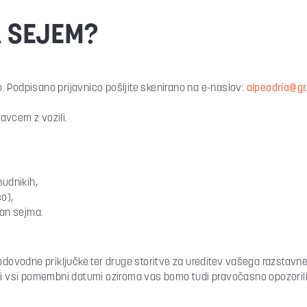
A SEJEM?
co. Podpisano prijavnico pošljite skenirano na e-naslov:
alpeadria@gr.
avcem z vozili.
nudnikih,
co),
ran sejma.
vodovodne priključke ter druge storitve za ureditev vašega razstavn
i vsi pomembni datumi oziroma vas bomo tudi pravočasno opozorili 